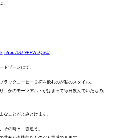
に。
i.kjin/reel/DU-9FPWEQSC/
ートゾーンにて。
ブラックコーヒー２杯を飲むのが私のスタイル。
り、かのモーツアルトがはまって毎日飲んでいたもの。
。
まなことがよみとけます。
、その時々、皆違う。
の共有が奇跡的なものだと実感できます。