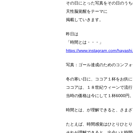
その日にとった写真をその日のうち
天性脳覚醒をテーマに
掲載していきます。
昨日は
「時間とは・・・」
https://www.instagram.com/hayash
写真：ゴール達成のためのコンフォ
冬の寒い日に、ココア１杯をお供に
ココアは、１８世紀ウィーンで流行
当時の価格は今にして１杯6000円
時間とは、が理解できると、さまざ
たとえば、時間感覚はひとりひとり
それが理解できると、出会いと時間