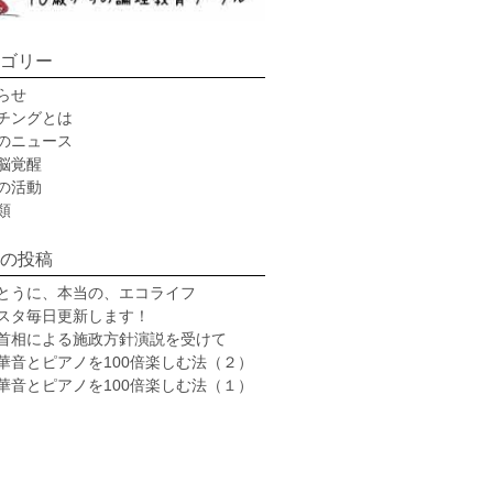
ゴリー
らせ
チングとは
のニュース
脳覚醒
の活動
類
の投稿
とうに、本当の、エコライフ
スタ毎日更新します！
首相による施政方針演説を受けて
華音とピアノを100倍楽しむ法（２）
華音とピアノを100倍楽しむ法（１）