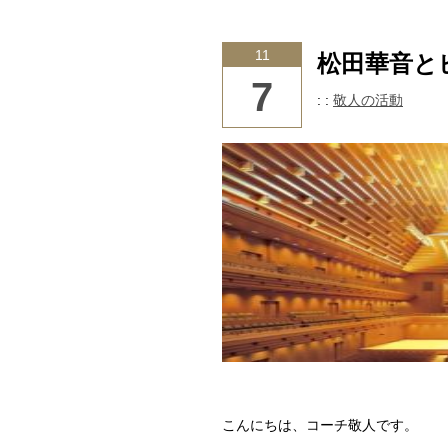
11
松田華音と
7
: :
敬人の活動
こんにちは、コーチ敬人です。