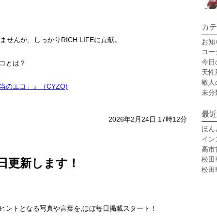
カテ
せんが、しっかりRICH LIFEに貢献。
お知
コー
今日
コとは？
天性
敬人
のエコ」』（CYZO)
未分
最近
2026年2月24日 17時12分
ほん
イン
高市
松田
日更新します！
松田
ヒントとなる写真や言葉を,ほぼ毎日掲載スタート！