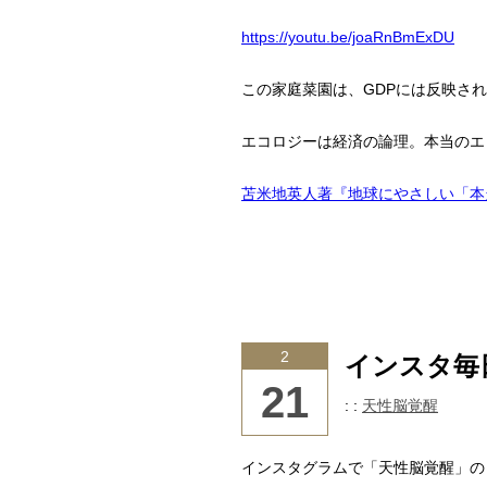
https://youtu.be/joaRnBmExDU
この家庭菜園は、GDPには反映されま
エコロジーは経済の論理。本当のエ
苫米地英人著『地球にやさしい「本当
2
インスタ毎
21
: :
天性脳覚醒
インスタグラムで「天性脳覚醒」の